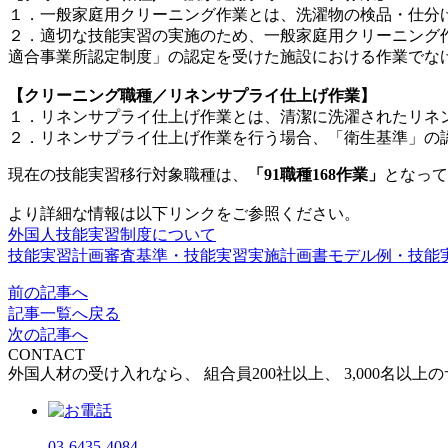
１．一般家庭用クリーニング作業とは、洗濯物の検品・仕分
２．適切な技能実習の実施のため、一般家庭用クリーニング
適合事業所認定制度」の認定を受けた施設における作業でな
【クリーニング職種／リネンサプライ仕上げ作業】
１．リネンサプライ仕上げ作業とは、清潔に洗濯されたリネ
２．リネンサプライ仕上げ作業を行う場合、「衛生基準」の
現在の技能実習移行対象職種は、
「91職種168作業」
となって
より詳細な情報は以下リンクをご参照ください。
外国人技能実習制度について
技能実習計画審査基準・技能実習実施計画書モデル例・技能
前の記事へ
記事一覧へ戻る
次の記事へ
CONTACT
外国人材の受け入れなら、
組合員200社以上、
3,000名以
03-6435-4084